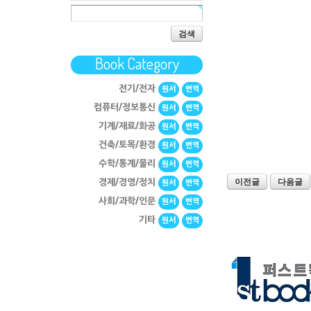
검색
Book Category
전기/전자
원서
번역
컴퓨터/정보통신
원서
번역
기계/재료/화공
원서
번역
건축/토목/환경
원서
번역
수학/통계/물리
원서
번역
이전글
다음글
경제/경영/정치
원서
번역
사회/과학/인문
원서
번역
기타
원서
번역