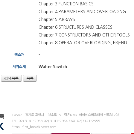
Chapter 3 FUNCTION BASICS
Chapter 4 PARAMETERS AND OVERLOADING
Chapter 5 ARRAYS
Chapter 6 STRUCTURES AND CLASSES
Chapter 7 CONSTRUCTORS AND OTHER TOOLS
Chapter 8 OPERATOR OVERLOADING, FRIEND
-
책소개
Walter Savitch
저자소개
검색목록
목록
10542
경기도 고양시
청초로19
덕은DMC 아이에스비즈타워 센트럴 2차
TEL.
02) 3141-2953
02) 3141-2954
FAX. 02)3141-2955
E-mail first_book@naver.com