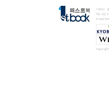
10542
TEL.
02) 
E-mail fi
copyrigh