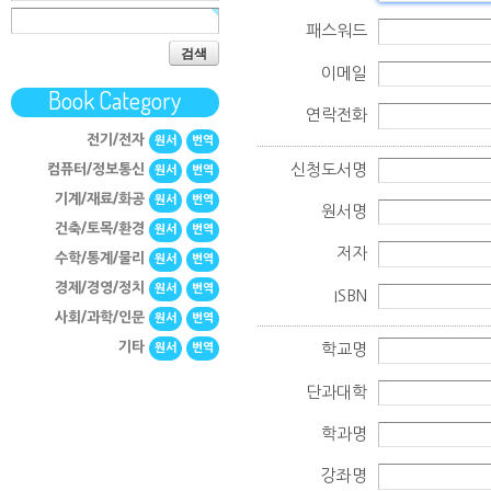
패스워드
검색
이메일
Book Category
연락전화
전기/전자
원서
번역
신청도서명
컴퓨터/정보통신
원서
번역
기계/재료/화공
원서
번역
원서명
건축/토목/환경
원서
번역
저자
수학/통계/물리
원서
번역
경제/경영/정치
원서
번역
ISBN
사회/과학/인문
원서
번역
기타
학교명
원서
번역
단과대학
학과명
강좌명