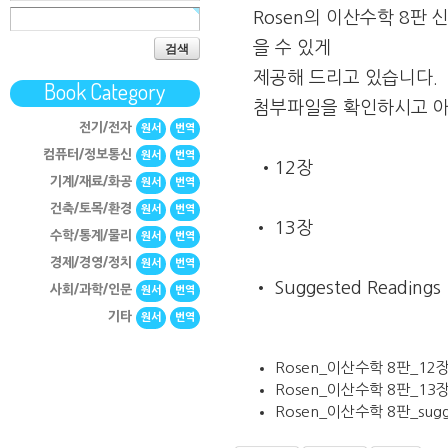
Rosen의 이산수학 8판
검색
을 수 있게
제공해 드리고 있습니다.
Book Category
첨부파일을 확인하시고 아
전기/전자
원서
번역
컴퓨터/정보통신
원서
번역
•12장
기계/재료/화공
원서
번역
건축/토목/환경
원서
번역
• 13장
수학/통계/물리
원서
번역
경제/경영/정치
원서
번역
• Suggested Readings
사회/과학/인문
원서
번역
기타
원서
번역
Rosen_이산수학 8판_12장
Rosen_이산수학 8판_13장
Rosen_이산수학 8판_suggr